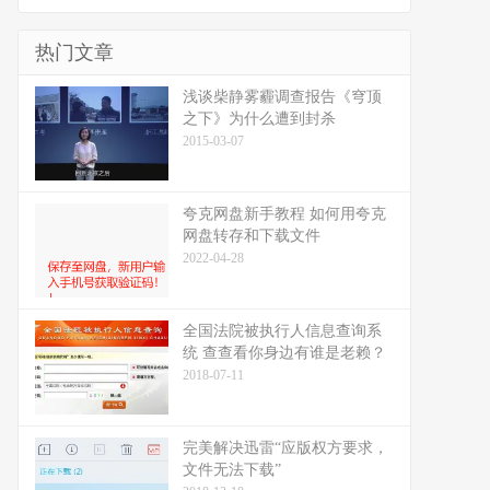
热门文章
浅谈柴静雾霾调查报告《穹顶
之下》为什么遭到封杀
2015-03-07
夸克网盘新手教程 如何用夸克
网盘转存和下载文件
2022-04-28
全国法院被执行人信息查询系
统 查查看你身边有谁是老赖？
2018-07-11
完美解决迅雷“应版权方要求，
文件无法下载”