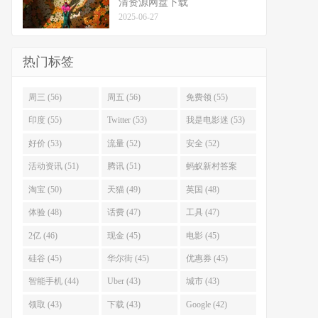
清资源网盘下载
2025-06-27
热门标签
周三 (56)
周五 (56)
免费领 (55)
印度 (55)
Twitter (53)
我是电影迷 (53)
好价 (53)
流量 (52)
安全 (52)
活动资讯 (51)
腾讯 (51)
蚂蚁新村答案
(51)
淘宝 (50)
天猫 (49)
英国 (48)
体验 (48)
话费 (47)
工具 (47)
2亿 (46)
现金 (45)
电影 (45)
硅谷 (45)
华尔街 (45)
优惠券 (45)
智能手机 (44)
Uber (43)
城市 (43)
领取 (43)
下载 (43)
Google (42)