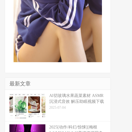
最新文章
​​AI切玻璃水果蔬菜素材 ASMR
沉浸式音效 解压助眠视频下载
2025-07-04
2025[动作/科幻/惊悚][梅根