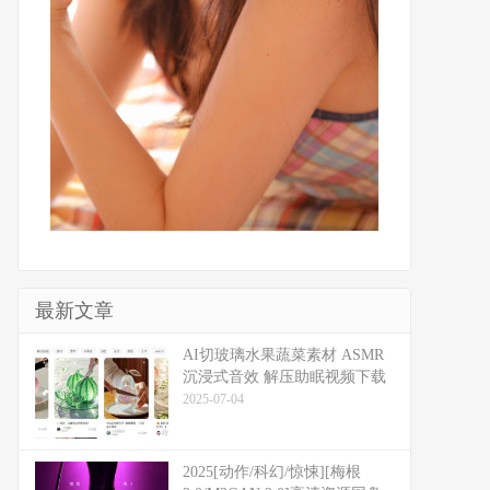
最新文章
​​AI切玻璃水果蔬菜素材 ASMR
沉浸式音效 解压助眠视频下载
2025-07-04
2025[动作/科幻/惊悚][梅根