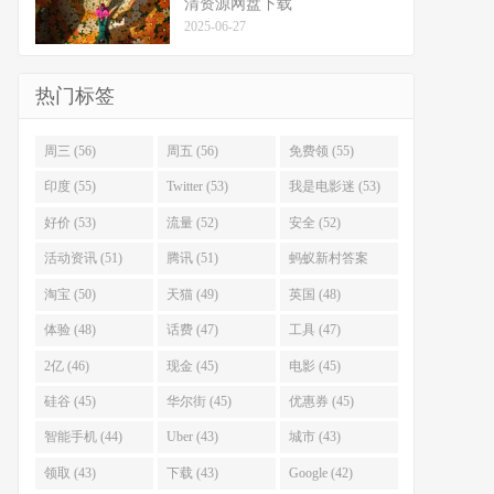
清资源网盘下载
2025-06-27
热门标签
周三 (56)
周五 (56)
免费领 (55)
印度 (55)
Twitter (53)
我是电影迷 (53)
好价 (53)
流量 (52)
安全 (52)
活动资讯 (51)
腾讯 (51)
蚂蚁新村答案
(51)
淘宝 (50)
天猫 (49)
英国 (48)
体验 (48)
话费 (47)
工具 (47)
2亿 (46)
现金 (45)
电影 (45)
硅谷 (45)
华尔街 (45)
优惠券 (45)
智能手机 (44)
Uber (43)
城市 (43)
领取 (43)
下载 (43)
Google (42)