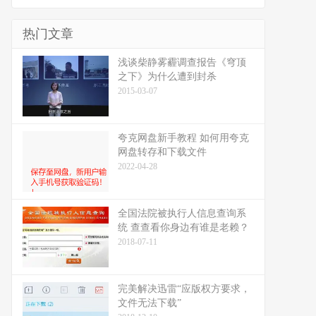
热门文章
浅谈柴静雾霾调查报告《穹顶
之下》为什么遭到封杀
2015-03-07
夸克网盘新手教程 如何用夸克
网盘转存和下载文件
2022-04-28
全国法院被执行人信息查询系
统 查查看你身边有谁是老赖？
2018-07-11
完美解决迅雷“应版权方要求，
文件无法下载”