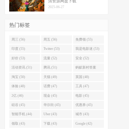
清资源网盘下载
2025-06-27
热门标签
周三 (56)
周五 (56)
免费领 (55)
印度 (55)
Twitter (53)
我是电影迷 (53)
好价 (53)
流量 (52)
安全 (52)
活动资讯 (51)
腾讯 (51)
蚂蚁新村答案
(51)
淘宝 (50)
天猫 (49)
英国 (48)
体验 (48)
话费 (47)
工具 (47)
2亿 (46)
现金 (45)
电影 (45)
硅谷 (45)
华尔街 (45)
优惠券 (45)
智能手机 (44)
Uber (43)
城市 (43)
领取 (43)
下载 (43)
Google (42)