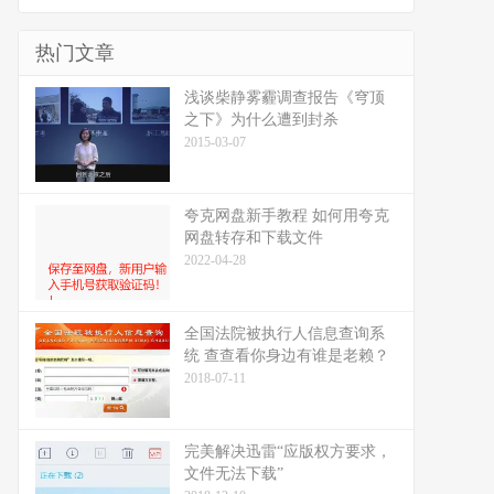
热门文章
浅谈柴静雾霾调查报告《穹顶
之下》为什么遭到封杀
2015-03-07
夸克网盘新手教程 如何用夸克
网盘转存和下载文件
2022-04-28
全国法院被执行人信息查询系
统 查查看你身边有谁是老赖？
2018-07-11
完美解决迅雷“应版权方要求，
文件无法下载”