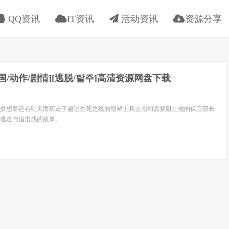
QQ资讯
IT资讯
活动资讯
资源分享
[韩国/动作/剧情][逃脱/탈주]高清资源网盘下载
梦想着还有明天而疾走于越过生死之线的朝鲜士兵圭南和需要阻止他的保卫部长
逃走与追击战的故事。