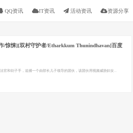
QQ资讯
IT资讯
活动资讯
资源分享
动作/惊悚][双村守护者/Etharkkum Thunindhavan]百度
法官和刽子手，追捕一个由部长儿子领导的团伙，该团伙用视频威胁妇女...