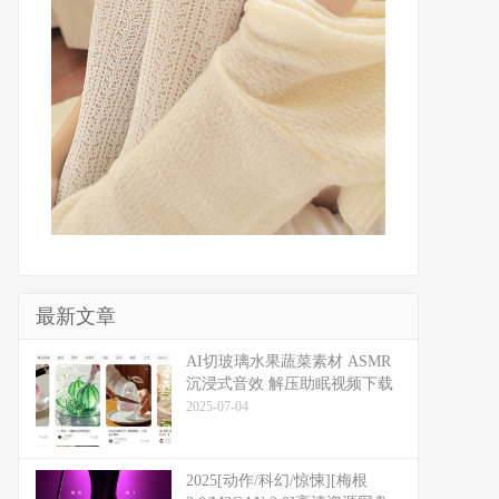
最新文章
​​AI切玻璃水果蔬菜素材 ASMR
沉浸式音效 解压助眠视频下载
2025-07-04
2025[动作/科幻/惊悚][梅根