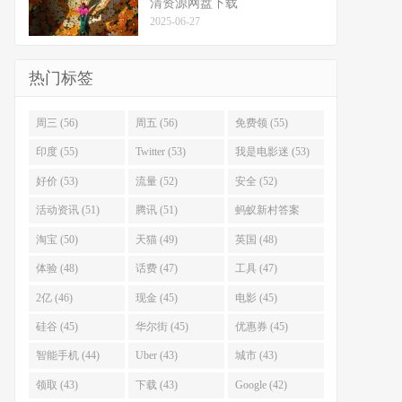
清资源网盘下载
2025-06-27
热门标签
周三 (56)
周五 (56)
免费领 (55)
印度 (55)
Twitter (53)
我是电影迷 (53)
好价 (53)
流量 (52)
安全 (52)
活动资讯 (51)
腾讯 (51)
蚂蚁新村答案
(51)
淘宝 (50)
天猫 (49)
英国 (48)
体验 (48)
话费 (47)
工具 (47)
2亿 (46)
现金 (45)
电影 (45)
硅谷 (45)
华尔街 (45)
优惠券 (45)
智能手机 (44)
Uber (43)
城市 (43)
领取 (43)
下载 (43)
Google (42)