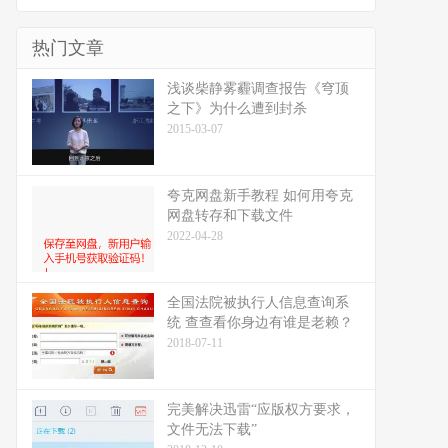
热门文章
浅谈柴静雾霾调查报告《穹顶
之下》为什么遭到封杀
2015-03-07
夸克网盘新手教程 如何用夸克
网盘转存和下载文件
2022-04-28
全国法院被执行人信息查询系
统 查查看你身边有谁是老赖？
2018-07-11
完美解决迅雷“应版权方要求，
文件无法下载”