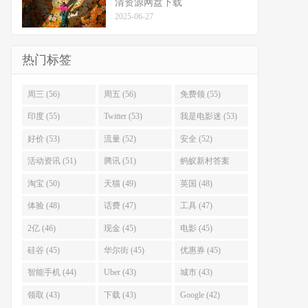
清资源网盘下载
2025-06-27
热门标签
周三 (56)
周五 (56)
免费领 (55)
印度 (55)
Twitter (53)
我是电影迷 (53)
好价 (53)
流量 (52)
安全 (52)
活动资讯 (51)
腾讯 (51)
蚂蚁新村答案
(51)
淘宝 (50)
天猫 (49)
英国 (48)
体验 (48)
话费 (47)
工具 (47)
2亿 (46)
现金 (45)
电影 (45)
硅谷 (45)
华尔街 (45)
优惠券 (45)
智能手机 (44)
Uber (43)
城市 (43)
领取 (43)
下载 (43)
Google (42)