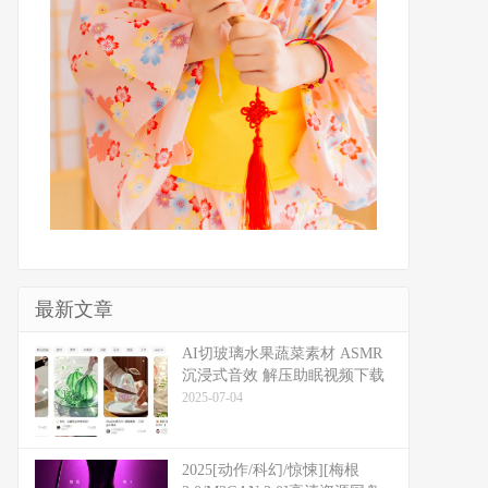
最新文章
​​AI切玻璃水果蔬菜素材 ASMR
沉浸式音效 解压助眠视频下载
2025-07-04
2025[动作/科幻/惊悚][梅根