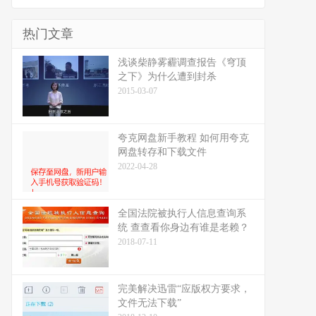
热门文章
浅谈柴静雾霾调查报告《穹顶
之下》为什么遭到封杀
2015-03-07
夸克网盘新手教程 如何用夸克
网盘转存和下载文件
2022-04-28
全国法院被执行人信息查询系
统 查查看你身边有谁是老赖？
2018-07-11
完美解决迅雷“应版权方要求，
文件无法下载”