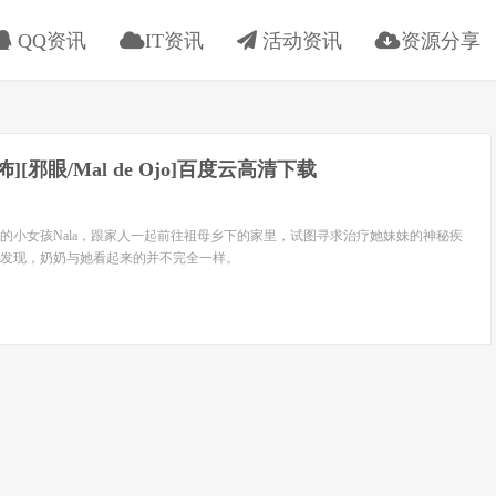
QQ资讯
IT资讯
活动资讯
资源分享
恐怖][邪眼/Mal de Ojo]百度云高清下载
的小女孩Nala，跟家人一起前往祖母乡下的家里，试图寻求治疗她妹妹的神秘疾
发现，奶奶与她看起来的并不完全一样。