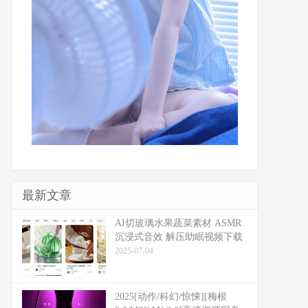
最新文章
​​AI切玻璃水果蔬菜素材 ASMR
沉浸式音效 解压助眠视频下载
2025-07-04
2025[动作/科幻/惊悚][梅根