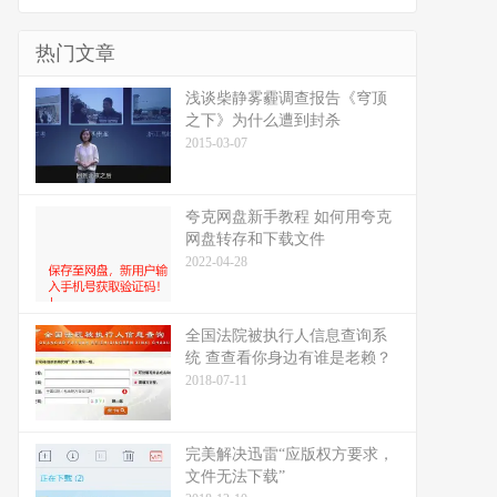
热门文章
浅谈柴静雾霾调查报告《穹顶
之下》为什么遭到封杀
2015-03-07
夸克网盘新手教程 如何用夸克
网盘转存和下载文件
2022-04-28
全国法院被执行人信息查询系
统 查查看你身边有谁是老赖？
2018-07-11
完美解决迅雷“应版权方要求，
文件无法下载”