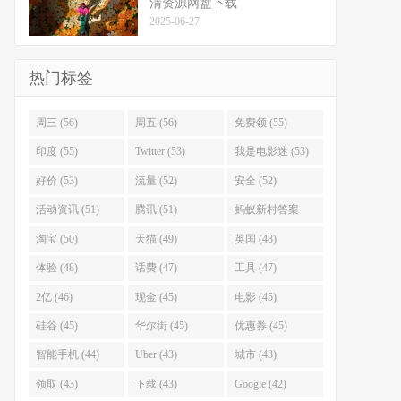
清资源网盘下载
2025-06-27
热门标签
周三 (56)
周五 (56)
免费领 (55)
印度 (55)
Twitter (53)
我是电影迷 (53)
好价 (53)
流量 (52)
安全 (52)
活动资讯 (51)
腾讯 (51)
蚂蚁新村答案
(51)
淘宝 (50)
天猫 (49)
英国 (48)
体验 (48)
话费 (47)
工具 (47)
2亿 (46)
现金 (45)
电影 (45)
硅谷 (45)
华尔街 (45)
优惠券 (45)
智能手机 (44)
Uber (43)
城市 (43)
领取 (43)
下载 (43)
Google (42)