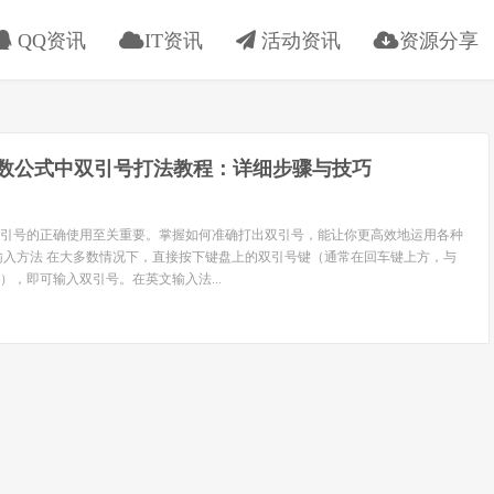
QQ资讯
IT资讯
活动资讯
资源分享
l函数公式中双引号打法教程：详细步骤与技巧
中，双引号的正确使用至关重要。掌握如何准确打出双引号，能让你更高效地运用各种
输入方法 在大多数情况下，直接按下键盘上的双引号键（通常在回车键上方，与
），即可输入双引号。在英文输入法...