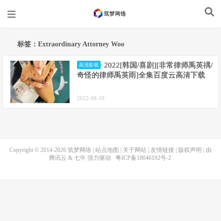
标签：Extraordinary Attorney Woo
2022[韩国/喜剧][非常律师禹英禑/
高清影视
奇怪的律师禹英雨]全集百度云高清下载
2022-08-19
Copyright © 2014-2026
筑梦网络
|
站点地图
|
关于网站
|
友情链接
|
版权声明
| 由
腾讯云
&
七牛
强力驱动
粤ICP备18046192号-2