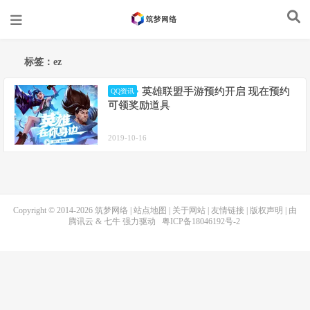
标签：ez
英雄联盟手游预约开启 现在预约
QQ资讯
可领奖励道具
2019-10-16
Copyright © 2014-2026
筑梦网络
|
站点地图
|
关于网站
|
友情链接
|
版权声明
| 由
腾讯云
&
七牛
强力驱动
粤ICP备18046192号-2