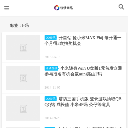
标签：F码
开星钻 抢小米MAX F码 每开通一
QQ资讯
个月得2次抽奖机会
2016-05-19
小米随身WiFi U盘版1元首发众测
活动资讯
参与报名有机会赢mini路由F码
2014-11-05
塔防三国手机版 登录游戏抽取QB
QQ资讯
QQ钻 成长值 小米4F码 公仔等道具
2014-09-23