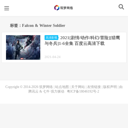
标签：Falcon & Winter Soldier
2021[剧情/动作/科幻/冒险][猎鹰
高清影视
与冬兵]1-6全集 百度云高清下载
2021-04-24
Copyright © 2014-2026
筑梦网络
|
站点地图
|
关于网站
|
友情链接
|
版权声明
| 由
腾讯云
&
七牛
强力驱动
粤ICP备18046192号-2