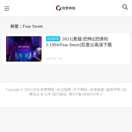
标签：Fear Street
2021[悬疑/恐怖][恐惧街
高清影视
1:1994/Fear Street]百度云高清下载
2021-07-04
Copyright © 2014-2026
筑梦网络
|
站点地图
|
关于网站
|
友情链接
|
版权声明
| 由
腾讯云
&
七牛
强力驱动
粤ICP备18046192号-2