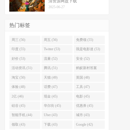
清资源网盘下载
2025-06-27
热门标签
周三 (56)
周五 (56)
免费领 (55)
印度 (55)
Twitter (53)
我是电影迷 (53)
好价 (53)
流量 (52)
安全 (52)
活动资讯 (51)
腾讯 (51)
蚂蚁新村答案
(51)
淘宝 (50)
天猫 (49)
英国 (48)
体验 (48)
话费 (47)
工具 (47)
2亿 (46)
现金 (45)
电影 (45)
硅谷 (45)
华尔街 (45)
优惠券 (45)
智能手机 (44)
Uber (43)
城市 (43)
领取 (43)
下载 (43)
Google (42)