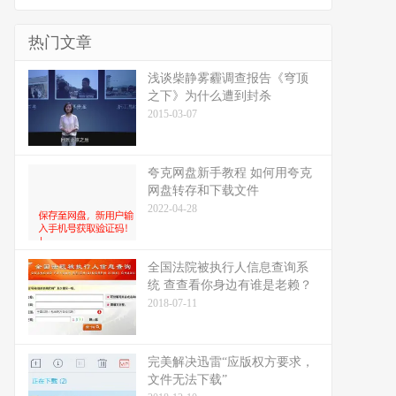
热门文章
浅谈柴静雾霾调查报告《穹顶
之下》为什么遭到封杀
2015-03-07
夸克网盘新手教程 如何用夸克
网盘转存和下载文件
2022-04-28
全国法院被执行人信息查询系
统 查查看你身边有谁是老赖？
2018-07-11
完美解决迅雷“应版权方要求，
文件无法下载”