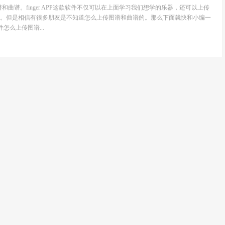
图谱和曲谱。finger APP这款软件不仅可以在上面学习我们想学的乐器，还可以上传
。但是相信有很多朋友是不知道怎么上传图谱和曲谱的。那么下面就快和小编一
软件怎么上传图谱...