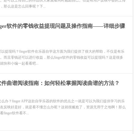
。还可以上传自己的作品供大家观看同时勉励自己。但是有用户反映不会的上传
，那么这是怎么回事呢？下...
nger软件的零钱收益提现问题及操作指南——详细步骤
收益可以提现吗？finger软件在乐器自学这方面为我们提供了很大的帮助，不仅是有乐
。而且零钱还可以进行收益，那么finger软件的零钱收益可以提现吗？这是很多
快和小编一起看看吧...
er软件曲谱阅读指南：如何轻松掌握阅读曲谱的方法？
谱怎么办？finger APP这款自学乐器的软件的优点之一就是可以为我们提供学习的乐
友反映好是好，就是看不懂怎么办呢？这就很尴尬了，资源无用于之地啊！那么
nger软件看不...