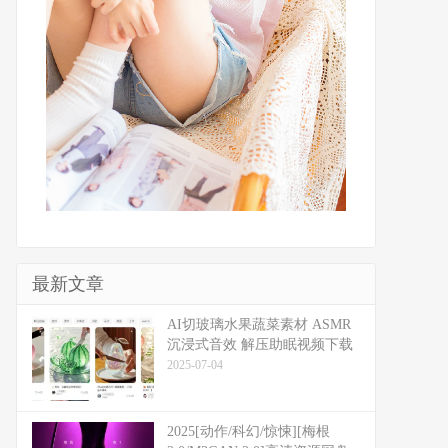
最新文章
​​AI切玻璃水果蔬菜素材 ASMR
沉浸式音效 解压助眠视频下载
2025-07-04
2025[动作/科幻/惊悚][梅根