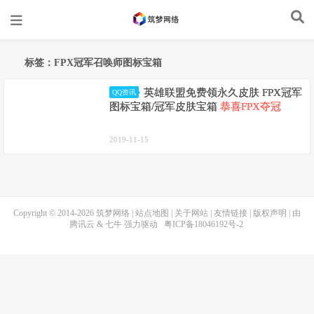
标签：FPX冠军召唤师图标宝箱
英雄联盟免费领永久皮肤 FPX冠军
QQ资讯
图标宝箱/冠军皮肤宝箱
恭喜FPX夺冠
2019-11-15
Copyright © 2014-2026
筑梦网络
|
站点地图
|
关于网站
|
友情链接
|
版权声明
| 由
腾讯云
&
七牛
强力驱动
粤ICP备18046192号-2