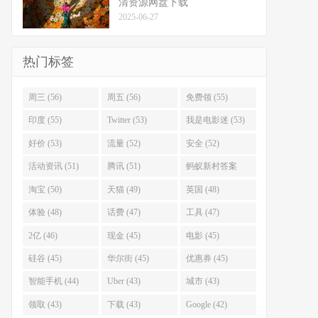
清资源网盘下载
2025-06-27
热门标签
周三 (56)
周五 (56)
免费领 (55)
印度 (55)
Twitter (53)
我是电影迷 (53)
好价 (53)
流量 (52)
安全 (52)
活动资讯 (51)
腾讯 (51)
蚂蚁新村答案
(51)
淘宝 (50)
天猫 (49)
英国 (48)
体验 (48)
话费 (47)
工具 (47)
2亿 (46)
现金 (45)
电影 (45)
硅谷 (45)
华尔街 (45)
优惠券 (45)
智能手机 (44)
Uber (43)
城市 (43)
领取 (43)
下载 (43)
Google (42)