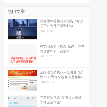
热门文章
浅谈柴静雾霾调查报告《穹顶
之下》为什么遭到封杀
2015-03-07
夸克网盘新手教程 如何用夸克
网盘转存和下载文件
2022-04-28
全国法院被执行人信息查询系
统 查查看你身边有谁是老赖？
2018-07-11
完美解决迅雷“应版权方要求，
文件无法下载”