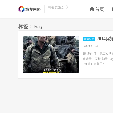
网络资源分享
首页
标签：Fury
2014[
高清影视
2023-11-26
1945年4月，第二
兵诺曼（罗根·勒曼 Log
Pitt 饰）为首的5...