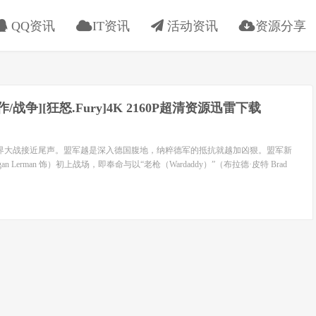
QQ资讯
IT资讯
活动资讯
资源分享
动作/战争][狂怒.Fury]4K 2160P超清资源迅雷下载
次世界大战接近尾声。盟军越是深入德国腹地，纳粹德军的抵抗就越加凶狠。盟军新
an Lerman 饰）初上战场，即奉命与以“老枪（Wardaddy）”（布拉德·皮特 Brad