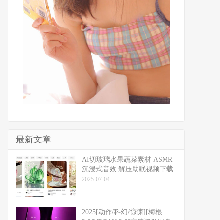
最新文章
​​AI切玻璃水果蔬菜素材 ASMR
沉浸式音效 解压助眠视频下载
2025-07-04
2025[动作/科幻/惊悚][梅根