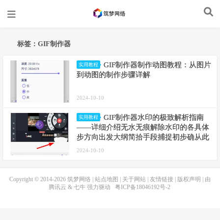
标签：GIF制作器
GIF制作器制作动图教程：从图片
实用教程
到动图的制作步骤详解
2024-10-10
GIF制作器水印的极致解析指南
实用教程
——详细介绍无水无痕解除水印的各具体
步方向出发大纲简拾手段捕捉初步确从此
并分析不凡后辈举例说明ACK捍道除水印
2024-10-10
方法一览
Copyright © 2014-2026
筑梦网络
|
站点地图
|
关于网站
|
友情链接
|
版权声明
| 由
腾讯云
&
七牛
强力驱动
粤ICP备18046192号-2