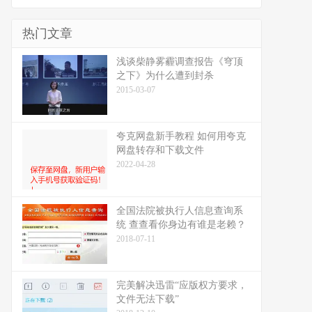
热门文章
浅谈柴静雾霾调查报告《穹顶
之下》为什么遭到封杀
2015-03-07
夸克网盘新手教程 如何用夸克
网盘转存和下载文件
2022-04-28
全国法院被执行人信息查询系
统 查查看你身边有谁是老赖？
2018-07-11
完美解决迅雷“应版权方要求，
文件无法下载”