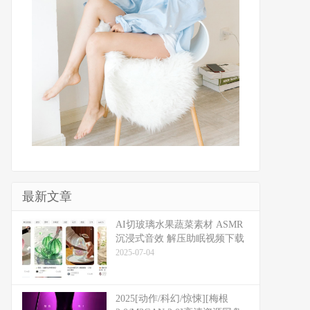
最新文章
​​AI切玻璃水果蔬菜素材 ASMR
沉浸式音效 解压助眠视频下载
2025-07-04
2025[动作/科幻/惊悚][梅根