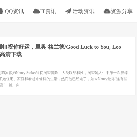
QQ资讯
IT资讯
活动资讯
资源分享
喜剧][祝你好运，里奥·格兰德/Good Luck to You, Leo
度云高清下载
55岁寡妇Nancy Stokes迫切渴望冒险、人类联结和性，渴望她人生中第一次很棒
t给了她住宅、家庭和看起来像样的生活，然而他已经走了，如今Nancy觉得“连有些
”，她一向...