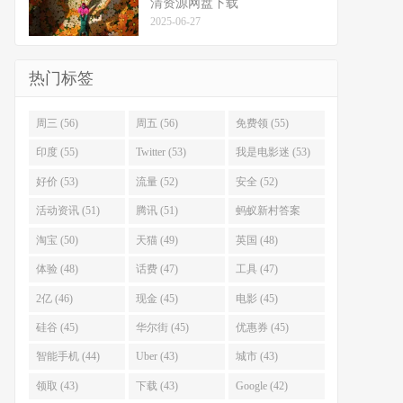
清资源网盘下载
2025-06-27
热门标签
周三 (56)
周五 (56)
免费领 (55)
印度 (55)
Twitter (53)
我是电影迷 (53)
好价 (53)
流量 (52)
安全 (52)
活动资讯 (51)
腾讯 (51)
蚂蚁新村答案
(51)
淘宝 (50)
天猫 (49)
英国 (48)
体验 (48)
话费 (47)
工具 (47)
2亿 (46)
现金 (45)
电影 (45)
硅谷 (45)
华尔街 (45)
优惠券 (45)
智能手机 (44)
Uber (43)
城市 (43)
领取 (43)
下载 (43)
Google (42)