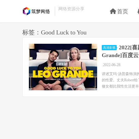
网络资源分享
首页
标签：Good Luck to You
2022[
高清影视
Grande]百
2022-06-28
讲述艾玛·汤普森饰演的
的性爱。丈夫Rober
修女都比我性生活更丰富