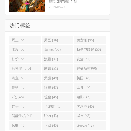
清资源网盘下载
2025-06-27
热门标签
周三 (56)
周五 (56)
免费领 (55)
印度 (55)
Twitter (53)
我是电影迷 (53)
好价 (53)
流量 (52)
安全 (52)
活动资讯 (51)
腾讯 (51)
蚂蚁新村答案
(51)
淘宝 (50)
天猫 (49)
英国 (48)
体验 (48)
话费 (47)
工具 (47)
2亿 (46)
现金 (45)
电影 (45)
硅谷 (45)
华尔街 (45)
优惠券 (45)
智能手机 (44)
Uber (43)
城市 (43)
领取 (43)
下载 (43)
Google (42)