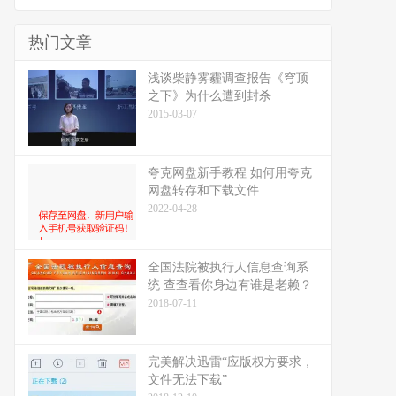
热门文章
浅谈柴静雾霾调查报告《穹顶
之下》为什么遭到封杀
2015-03-07
夸克网盘新手教程 如何用夸克
网盘转存和下载文件
2022-04-28
全国法院被执行人信息查询系
统 查查看你身边有谁是老赖？
2018-07-11
完美解决迅雷“应版权方要求，
文件无法下载”