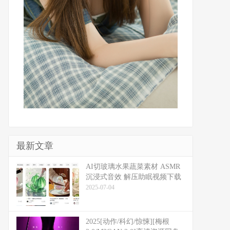
最新文章
​​AI切玻璃水果蔬菜素材 ASMR
沉浸式音效 解压助眠视频下载
2025-07-04
2025[动作/科幻/惊悚][梅根