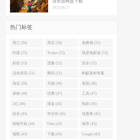
清资源网盘下载
2025-06-27
热门标签
周三 (56)
周五 (56)
免费领 (55)
印度 (55)
Twitter (53)
我是电影迷 (53)
好价 (53)
流量 (52)
安全 (52)
活动资讯 (51)
腾讯 (51)
蚂蚁新村答案
(51)
淘宝 (50)
天猫 (49)
英国 (48)
体验 (48)
话费 (47)
工具 (47)
2亿 (46)
现金 (45)
电影 (45)
硅谷 (45)
华尔街 (45)
优惠券 (45)
智能手机 (44)
Uber (43)
城市 (43)
领取 (43)
下载 (43)
Google (42)