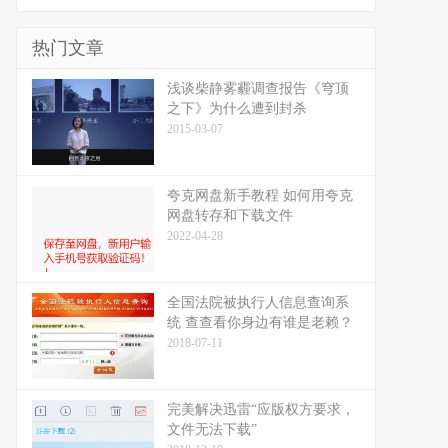
热门文章
浅谈柴静雾霾调查报告《穹顶
之下》为什么遭到封杀
2015-03-07
夸克网盘新手教程 如何用夸克
网盘转存和下载文件
2022-04-28
全国法院被执行人信息查询系
统 查查看你身边有谁是老赖？
2018-07-11
完美解决迅雷“应版权方要求，
文件无法下载”