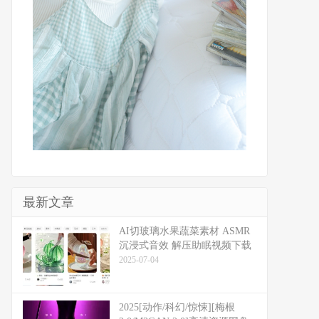
最新文章
​​AI切玻璃水果蔬菜素材 ASMR
沉浸式音效 解压助眠视频下载
2025-07-04
2025[动作/科幻/惊悚][梅根