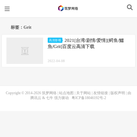
标签：Grit
2021[台湾/剧情/爱情][鳄鱼/鱷
高清影视
魚/Grit]百度云高清下载
2022-04-08
Copyright © 2014-2026
筑梦网络
|
站点地图
|
关于网站
|
友情链接
|
版权声明
| 由
腾讯云
&
七牛
强力驱动
粤ICP备18046192号-2