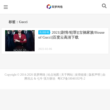
标签：Gucci
2021[剧情/犯罪][古驰家族/House
高清影视
of Gucci]百度云高清下载
2022-02-06
Copyright © 2014-2026
筑梦网络
|
站点地图
|
关于网站
|
友情链接
|
版权声明
| 由
腾讯云
&
七牛
强力驱动
粤ICP备18046192号-2