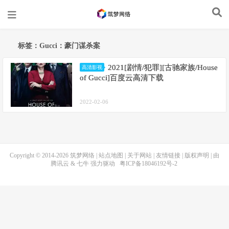
标签：Gucci：豪门谋杀案
2021[剧情/犯罪][古驰家族/House
高清影视
of Gucci]百度云高清下载
2022-02-06
Copyright © 2014-2026
筑梦网络
|
站点地图
|
关于网站
|
友情链接
|
版权声明
| 由
腾讯云
&
七牛
强力驱动
粤ICP备18046192号-2