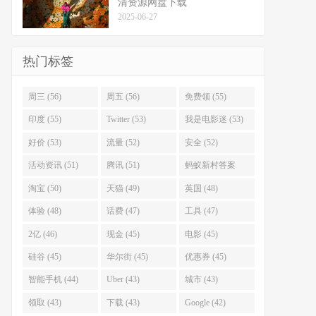
清资源网盘下载
2025-06-27
热门标签
周三 (56)
周五 (56)
免费领 (55)
印度 (55)
Twitter (53)
我是电影迷 (53)
好价 (53)
流量 (52)
安全 (52)
活动资讯 (51)
腾讯 (51)
蚂蚁新村答案
(51)
淘宝 (50)
天猫 (49)
英国 (48)
体验 (48)
话费 (47)
工具 (47)
2亿 (46)
现金 (45)
电影 (45)
硅谷 (45)
华尔街 (45)
优惠券 (45)
智能手机 (44)
Uber (43)
城市 (43)
领取 (43)
下载 (43)
Google (42)