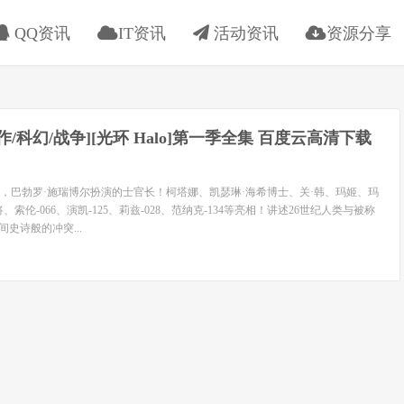
QQ资讯
IT资讯
活动资讯
资源分享
[动作/科幻/战争][光环 Halo]第一季全集 百度云高清下载
，巴勃罗·施瑞博尔扮演的士官长！柯塔娜、凯瑟琳·海希博士、关·韩、玛姬、玛
索伦-066、演凯-125、莉兹-028、范纳克-134等亮相！讲述26世纪人类与被称
间史诗般的冲突...