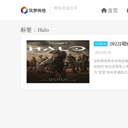
网络资源分享
首页
标签：Halo
2022
高清影视
2022-05-20
该剧根据著名游戏改编
格丽特·帕拉贡斯基上将、
为“星盟”的外星威胁之