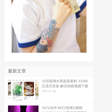
最新文章
​​AI切玻璃水果蔬菜素材 ASMR
沉浸式音效 解压助眠视频下载
2025-07-04
2025[动作/科幻/惊悚][梅根