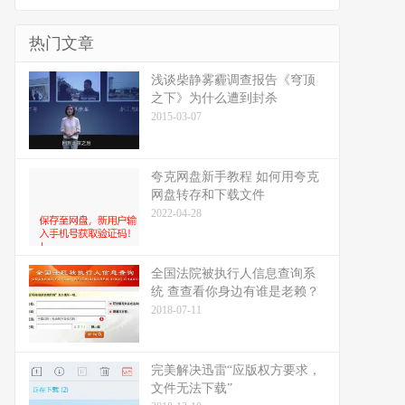
热门文章
浅谈柴静雾霾调查报告《穹顶
之下》为什么遭到封杀
2015-03-07
夸克网盘新手教程 如何用夸克
网盘转存和下载文件
2022-04-28
全国法院被执行人信息查询系
统 查查看你身边有谁是老赖？
2018-07-11
完美解决迅雷“应版权方要求，
文件无法下载”