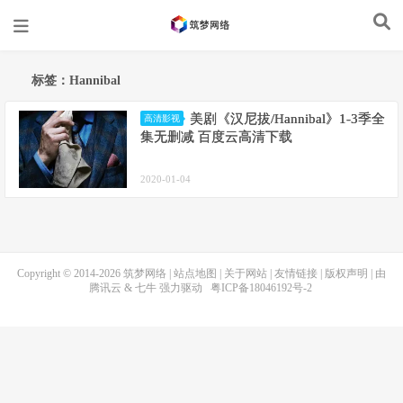
标签：Hannibal
美剧《汉尼拔/Hannibal》1-3季全
高清影视
集无删减 百度云高清下载
2020-01-04
Copyright © 2014-2026
筑梦网络
|
站点地图
|
关于网站
|
友情链接
|
版权声明
| 由
腾讯云
&
七牛
强力驱动
粤ICP备18046192号-2