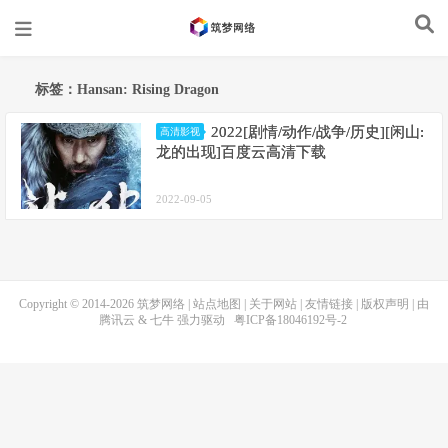
标签：Hansan: Rising Dragon
2022[剧情/动作/战争/历史][闲山:
高清影视
龙的出现]百度云高清下载
2022-09-05
Copyright © 2014-2026
筑梦网络
|
站点地图
|
关于网站
|
友情链接
|
版权声明
| 由
腾讯云
&
七牛
强力驱动
粤ICP备18046192号-2