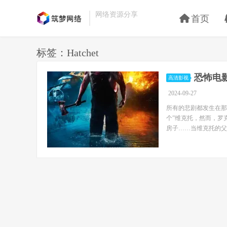
网络资源分享
首页
标签：Hatchet
恐怖电影
高清影视
2024-09-27
所有的悲剧都发生在那
个”维克托，然而，罗
房子……当维克托的父