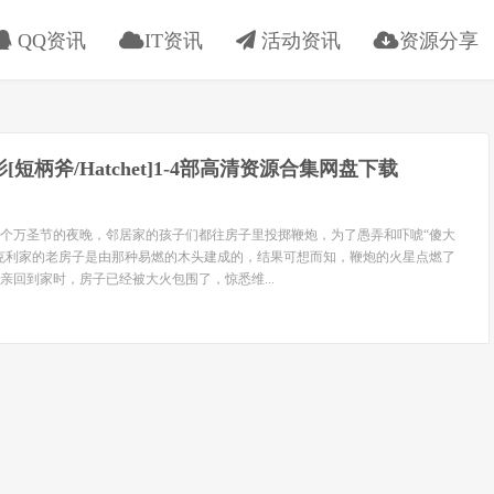
QQ资讯
IT资讯
活动资讯
资源分享
[短柄斧/Hatchet]1-4部高清资源合集网盘下载
个万圣节的夜晚，邻居家的孩子们都往房子里投掷鞭炮，为了愚弄和吓唬“傻大
克利家的老房子是由那种易燃的木头建成的，结果可想而知，鞭炮的火星点燃了
亲回到家时，房子已经被大火包围了，惊悉维...