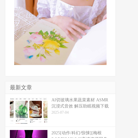
最新文章
​​AI切玻璃水果蔬菜素材 ASMR
沉浸式音效 解压助眠视频下载
2025-07-04
2025[动作/科幻/惊悚][梅根