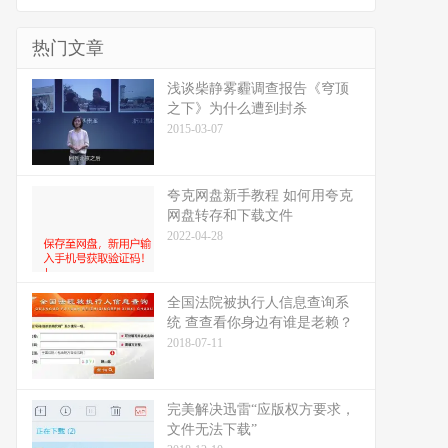
热门文章
浅谈柴静雾霾调查报告《穹顶
之下》为什么遭到封杀
2015-03-07
夸克网盘新手教程 如何用夸克
网盘转存和下载文件
2022-04-28
全国法院被执行人信息查询系
统 查查看你身边有谁是老赖？
2018-07-11
完美解决迅雷“应版权方要求，
文件无法下载”