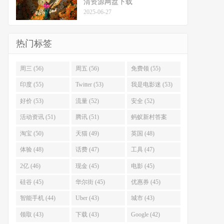
清资源网盘下载
2025-06-27
热门标签
周三 (56)
周五 (56)
免费领 (55)
印度 (55)
Twitter (53)
我是电影迷 (53)
好价 (53)
流量 (52)
安全 (52)
活动资讯 (51)
腾讯 (51)
蚂蚁新村答案
(51)
淘宝 (50)
天猫 (49)
英国 (48)
体验 (48)
话费 (47)
工具 (47)
2亿 (46)
现金 (45)
电影 (45)
硅谷 (45)
华尔街 (45)
优惠券 (45)
智能手机 (44)
Uber (43)
城市 (43)
领取 (43)
下载 (43)
Google (42)