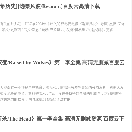
剧情/历史][选票风波/Recount]百度云高清下载
关的片儿吧，HBO在2008年推出的这部电视电影《选票风波》 导演: 杰伊·罗奇
 凯文·史派西 / 劳拉·邓恩 / 鲍勃·巴拉班 / 小艾德·博格里 / 约翰·赫特 / 更多…...
变/Raised by Wolves》第一季全集 高清无删减百度云
授命在一个神秘星球抚育人类后代，随着宗教差异导致的分崩离析，机器人发
极度危险的事情。斯科特表示：“我一直在寻找科幻题材的新疆界，这部剧集将
满想象力的世界，同时这部剧也提出了这样的...
杀/The Head》第一季全集 高清无删减资源 百度云下