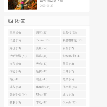
清资源网盘下载
2025-06-27
热门标签
周三 (56)
周五 (56)
免费领 (55)
印度 (55)
Twitter (53)
我是电影迷 (53)
好价 (53)
流量 (52)
安全 (52)
活动资讯 (51)
腾讯 (51)
蚂蚁新村答案
(51)
淘宝 (50)
天猫 (49)
英国 (48)
体验 (48)
话费 (47)
工具 (47)
2亿 (46)
现金 (45)
电影 (45)
硅谷 (45)
华尔街 (45)
优惠券 (45)
智能手机 (44)
Uber (43)
城市 (43)
领取 (43)
下载 (43)
Google (42)