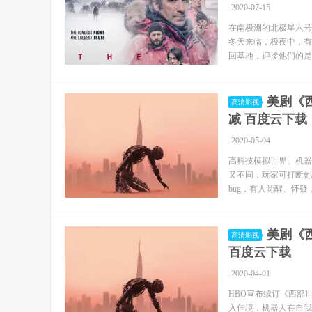
2020-07-15
在南极洲的北极星六号
冬天来临，极夜中，有
回基地，迎接他们的是灾
美剧《西部
高清影视
减 百度云下载
2020-05-04
高科技模拟世界、机器
又不同，玩家可打断他
bug，有人觉醒、怀疑，复
美剧《西
高清影视
百度云下载
2020-04-01
HBO宣布续订《西部
入佳境，机器人在自我