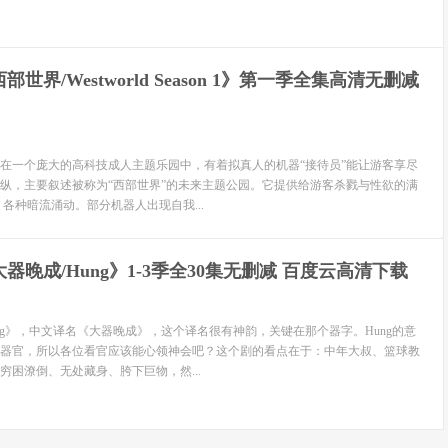
部世界/Westworld Season 1》第一季全集高清无删减
在一个庞大的高科技成人主题乐园中，有着拟真人的机器“接待员”能让游客享尽
纵，主要叙述被称为“西部世界”的未来主题公园。它提供给游客杀戮与性欲的满
各种暗流涌动。部分机器人出现自我...
器晚成/Hung》1-3季全30集无删减 百度云高清下载
ung》，中文译名《大器晚成》，这个译名很有神韵，关键在那个器字。Hung的意
器官，所以各位看官应该能心领神会吧？这个剧的看点在于：中年大叔、篮球教
穷困潦倒、无处藏身、胯下巨物，然...