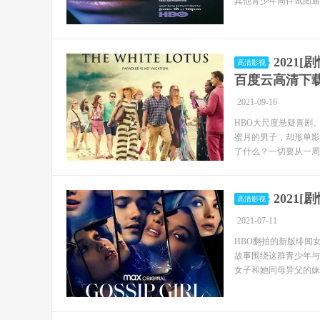
其他青少年同伴试图通
2021[
高清影视
百度云高清下
2021-09-16
HBO大尺度悬疑喜剧
蜜月的男子，却形单影
了什么？一切要从一周前说起
2021[
高清影视
2021-07-11
HBO翻拍的新版绯闻
故事围绕这群青少年与名
女子和她同母异父的妹