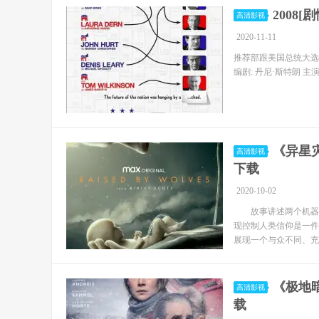
2008[
高清影视
2020-11-11
推荐部跟美国总统大选有
编剧: 丹尼·斯特朗 主演:
《异星灾
高清影视
下载
2020-10-02
故事讲述两个机器人
现控制人类信仰是一件
展现一个与众不同、充
《极地暗
高清影视
载