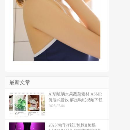
最新文章
​​AI切玻璃水果蔬菜素材 ASMR
沉浸式音效 解压助眠视频下载
2025-07-04
2025[动作/科幻/惊悚][梅根