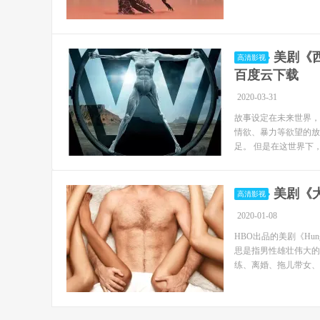
美剧《西
高清影视
百度云下载
2020-03-31
故事设定在未来世界，
情欲、暴力等欲望的放
足。 但是在这世界下，
美剧《大
高清影视
2020-01-08
HBO出品的美剧《H
思是指男性雄壮伟大的
练、离婚、拖儿带女、