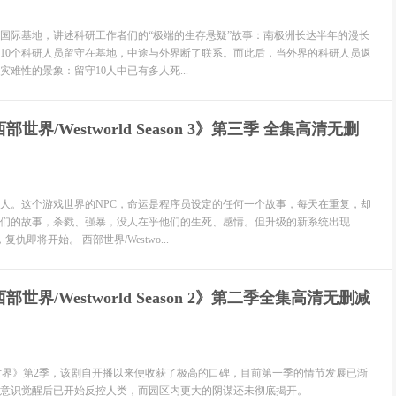
国际基地，讲述科研工作者们的“极端的生存悬疑”故事：南极洲长达半年的漫长
10个科研人员留守在基地，中途与外界断了联系。而此后，当外界的科研人员返
难性的景象：留守10人中已有多人死...
世界/Westworld Season 3》第三季 全集高清无删
人。这个游戏世界的NPC，命运是程序员设定的任何一个故事，每天在重复，却
们的故事，杀戮、强暴，没人在乎他们的生死、感情。但升级的新系统出现
仇即将开始。 西部世界/Westwo...
部世界/Westworld Season 2》第二季全集高清无删减
世界》第2季，该剧自开播以来便收获了极高的口碑，目前第一季的情节发展已渐
意识觉醒后已开始反控人类，而园区内更大的阴谋还未彻底揭开。