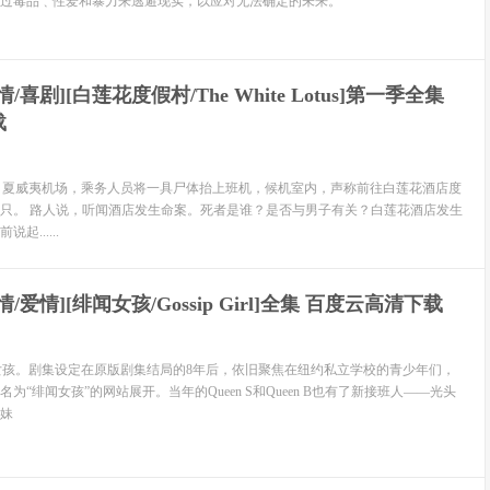
过毒品﹑性爱和暴力来逃避现实，以应对无法确定的未来。
剧情/喜剧][白莲花度假村/The White Lotus]第一季全集
载
。夏威夷机场，乘务人员将一具尸体抬上班机，候机室内，声称前往白莲花酒店度
只。 路人说，听闻酒店发生命案。死者是谁？是否与男子有关？白莲花酒店发生
......
剧情/爱情][绯闻女孩/Gossip Girl]全集 百度云高清下载
女孩。剧集设定在原版剧集结局的8年后，依旧聚焦在纽约私立学校的青少年们，
为“绯闻女孩”的网站展开。当年的Queen S和Queen B也有了新接班人——光头
妹