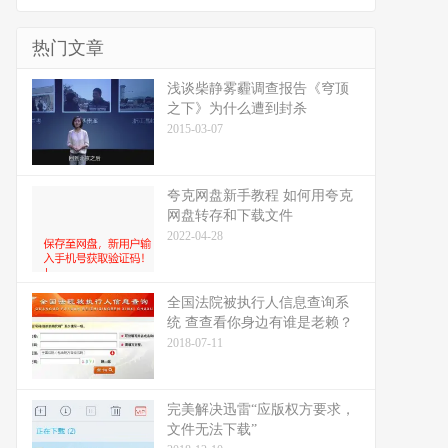
热门文章
浅谈柴静雾霾调查报告《穹顶
之下》为什么遭到封杀
2015-03-07
夸克网盘新手教程 如何用夸克
网盘转存和下载文件
2022-04-28
全国法院被执行人信息查询系
统 查查看你身边有谁是老赖？
2018-07-11
完美解决迅雷“应版权方要求，
文件无法下载”