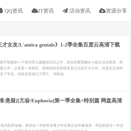
QQ资讯
IT资讯
活动资讯
资源分享
女友/L'amica geniale》​1-2季全集百度云高清下载
那不勒斯的一个贫穷而又破败的社区之中，莉拉和爱莲娜从小就生活在那里。莉
庭之中，父亲是一名鞋匠。虽然莉拉在班级里是公认的天才少女，但是在父亲的
了学业，在鞋店里成为了帮工。 和莉拉...
剧情/悬疑][亢奋/Euphoria]第一季全集+特别篇 网盘高清
以色列剧所改编，讲述在一年前有名青少年在夜总会外被谋杀，而悲剧发生一年后