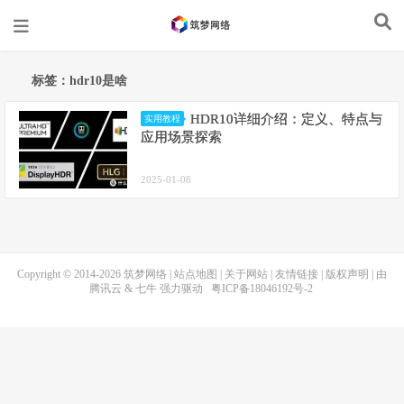
标签：hdr10是啥
HDR10详细介绍：定义、特点与
实用教程
应用场景探索
2025-01-08
Copyright © 2014-2026
筑梦网络
|
站点地图
|
关于网站
|
友情链接
|
版权声明
| 由
腾讯云
&
七牛
强力驱动
粤ICP备18046192号-2