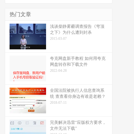
热门文章
浅谈柴静雾霾调查报告《穹顶
之下》为什么遭到封杀
2015-03-07
夸克网盘新手教程 如何用夸克
网盘转存和下载文件
2022-04-28
全国法院被执行人信息查询系
统 查查看你身边有谁是老赖？
2018-07-11
完美解决迅雷“应版权方要求，
文件无法下载”