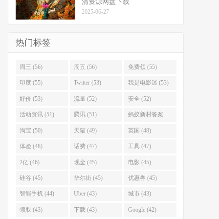
清资源网盘下载
2025-06-27
热门标签
周三 (56)
周五 (56)
免费领 (55)
印度 (55)
Twitter (53)
我是电影迷 (53)
好价 (53)
流量 (52)
安全 (52)
活动资讯 (51)
腾讯 (51)
蚂蚁新村答案
(51)
淘宝 (50)
天猫 (49)
英国 (48)
体验 (48)
话费 (47)
工具 (47)
2亿 (46)
现金 (45)
电影 (45)
硅谷 (45)
华尔街 (45)
优惠券 (45)
智能手机 (44)
Uber (43)
城市 (43)
领取 (43)
下载 (43)
Google (42)