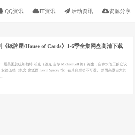
QQ资讯
IT资讯
活动资讯
资源分享
《纸牌屋/House of Cards》1-6季全集网盘高清下载
美国总统加勒特·沃克（迈克·吉尔 Michael Gill 饰）诞生，自称水管工的众议
德伍德（凯文·史派西 Kevin Spacey 饰）在其背后功不可没。 然而高傲自大的
.