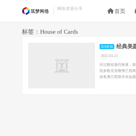
网络资源分享
首页
标签：House of Cards
经典美剧
高清影视
2022-03-23
经过数轮激烈角逐，新一届
院多数党党鞭弗兰西斯·安
政客弗兰西斯并未如愿..