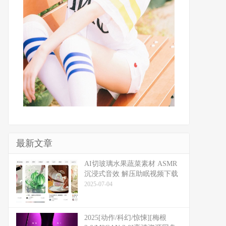
最新文章
​​AI切玻璃水果蔬菜素材 ASMR
沉浸式音效 解压助眠视频下载
2025-07-04
2025[动作/科幻/惊悚][梅根