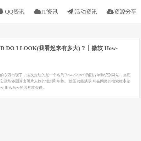
QQ资讯
IT资讯
活动资讯
资源分享
LD DO I LOOK(我看起来有多大)？丨微软 How-
东西出现了，这次走红的是一个名为“how-old.net”的图片年龄识别网站，当用
它就能够测算出照片人物的性别和年龄。 搜图功能演示 可在网页的搜索框中输
 那么马云的照片就会进...