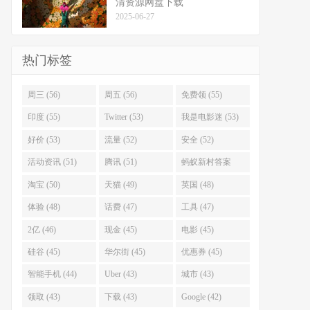
清资源网盘下载
2025-06-27
热门标签
周三 (56)
周五 (56)
免费领 (55)
印度 (55)
Twitter (53)
我是电影迷 (53)
好价 (53)
流量 (52)
安全 (52)
活动资讯 (51)
腾讯 (51)
蚂蚁新村答案
(51)
淘宝 (50)
天猫 (49)
英国 (48)
体验 (48)
话费 (47)
工具 (47)
2亿 (46)
现金 (45)
电影 (45)
硅谷 (45)
华尔街 (45)
优惠券 (45)
智能手机 (44)
Uber (43)
城市 (43)
领取 (43)
下载 (43)
Google (42)