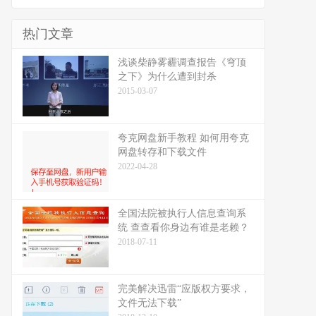
热门文章
浅谈柴静雾霾调查报告《穹顶
之下》为什么遭到封杀
2015-03-07
夸克网盘新手教程 如何用夸克
网盘转存和下载文件
2022-04-28
全国法院被执行人信息查询系
统 查查看你身边有谁是老赖？
2018-07-11
完美解决迅雷“应版权方要求，
文件无法下载”