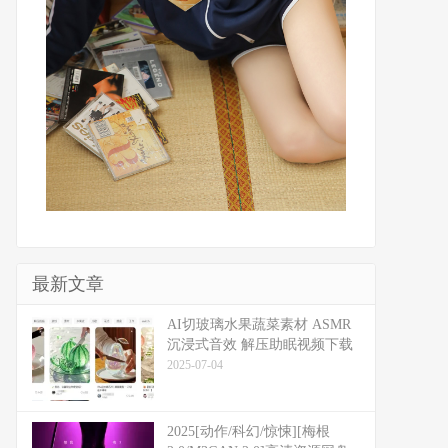
最新文章
​​AI切玻璃水果蔬菜素材 ASMR
沉浸式音效 解压助眠视频下载
2025-07-04
2025[动作/科幻/惊悚][梅根