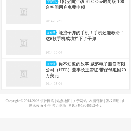
QQ空间活动-HTC One时尚版 100
QQ资讯
台空间用户免费申领
2014-05-31
能挡子弹的手机！手机还能救命！
IT资讯
这6款手机成功挡下了子弹
2014-05-04
你不知道的故事 威盛电子股份有限
IT资讯
公司（HTC）董事长王雪红 带保镖追回70
万美元
2014-05-04
Copyright © 2014-2026
筑梦网络
|
站点地图
|
关于网站
|
友情链接
|
版权声明
| 由
腾讯云
&
七牛
强力驱动
粤ICP备18046192号-2