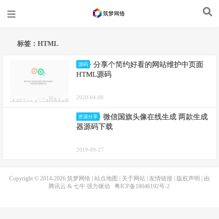
标签：HTML
分享个简约好看的网站维护中页面
源码
HTML源码
2020-04-08
微信国旗头像在线生成 两款生成
资源分享
器源码下载
2019-09-27
Copyright © 2014-2026
筑梦网络
|
站点地图
|
关于网站
|
友情链接
|
版权声明
| 由
腾讯云
&
七牛
强力驱动
粤ICP备18046192号-2