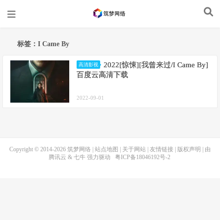
标签：I Came By
2022[惊悚][我曾来过/I Came By]
高清影视
百度云高清下载
2022-09-01
Copyright © 2014-2026
筑梦网络
|
站点地图
|
关于网站
|
友情链接
|
版权声明
| 由
腾讯云
&
七牛
强力驱动
粤ICP备18046192号-2