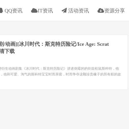
QQ资讯
IT资讯
活动资讯
资源分享
喜剧/动画][冰川时代：斯克特历险记/Ice Age: Scrat
高清下载
特衍生动画剧集《冰川时代：斯克特历险记》讲述倒霉的的剑齿松鼠斯科特，他
，他和可爱、淘气的斯科特宝宝时而亲密，时而争夺这颗珍贵橡子的所有权的故