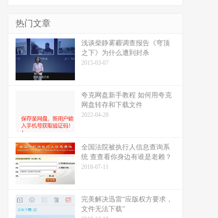
热门文章
浅谈柴静雾霾调查报告《穹顶
之下》为什么遭到封杀
2015-03-07
夸克网盘新手教程 如何用夸克
网盘转存和下载文件
2022-04-28
全国法院被执行人信息查询系
统 查查看你身边有谁是老赖？
2018-07-11
完美解决迅雷“应版权方要求，
文件无法下载”