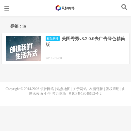
标签：in
美图秀秀v8.2.0.0去广告绿色精简
精品软件
版
2018-09-08
Copyright © 2014-2026
筑梦网络
|
站点地图
|
关于网站
|
友情链接
|
版权声明
| 由
腾讯云
&
七牛
强力驱动
粤ICP备18046192号-2