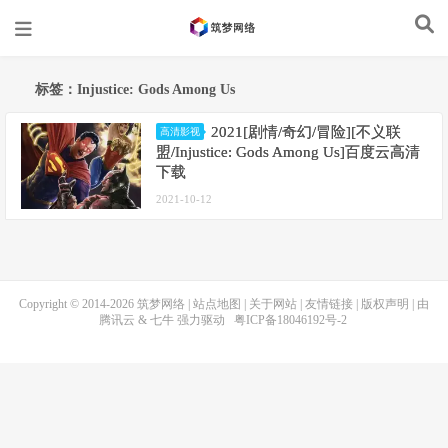
标签：Injustice: Gods Among Us
2021[剧情/奇幻/冒险][不义联
高清影视
盟/Injustice: Gods Among Us]百度云高清
下载
2021-10-12
Copyright © 2014-2026
筑梦网络
|
站点地图
|
关于网站
|
友情链接
|
版权声明
| 由
腾讯云
&
七牛
强力驱动
粤ICP备18046192号-2