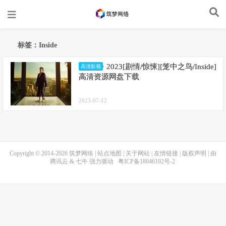
标签：Inside
2023[剧情/惊悚][笼中之鸟/Inside]
高清影视
高清资源网盘下载
2023-07-12
Copyright © 2014-2026
筑梦网络
|
站点地图
|
关于网站
|
友情链接
|
版权声明
| 由
腾讯云
&
七牛
强力驱动
粤ICP备18046192号-2