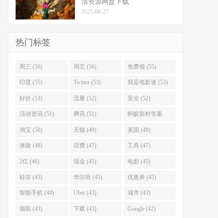
清资源网盘下载
2025-06-27
热门标签
周三 (56)
周五 (56)
免费领 (55)
印度 (55)
Twitter (53)
我是电影迷 (53)
好价 (53)
流量 (52)
安全 (52)
活动资讯 (51)
腾讯 (51)
蚂蚁新村答案
(51)
淘宝 (50)
天猫 (49)
英国 (48)
体验 (48)
话费 (47)
工具 (47)
2亿 (46)
现金 (45)
电影 (45)
硅谷 (45)
华尔街 (45)
优惠券 (45)
智能手机 (44)
Uber (43)
城市 (43)
领取 (43)
下载 (43)
Google (42)