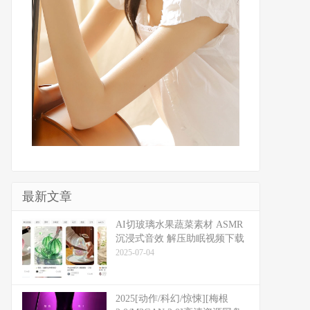
最新文章
​​AI切玻璃水果蔬菜素材 ASMR
沉浸式音效 解压助眠视频下载
2025-07-04
2025[动作/科幻/惊悚][梅根