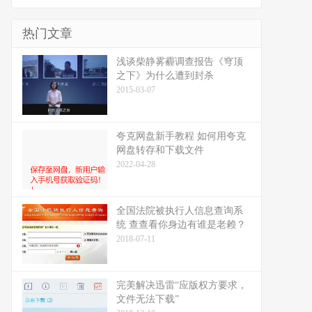
热门文章
浅谈柴静雾霾调查报告《穹顶
之下》为什么遭到封杀
2015-03-07
夸克网盘新手教程 如何用夸克
网盘转存和下载文件
2022-04-28
全国法院被执行人信息查询系
统 查查看你身边有谁是老赖？
2018-07-11
完美解决迅雷“应版权方要求，
文件无法下载”