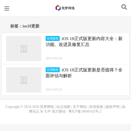
标签：ios18更新
iOS 18正式版更新内容大全：新
实用教程
功能、改进及修复汇总
2024-09-24
iOS 18正式版更新是否值得？全
实用教程
面评估与解析
2024-09-24
Copyright © 2014-2026
筑梦网络
|
站点地图
|
关于网站
|
友情链接
|
版权声明
| 由
腾讯云
&
七牛
强力驱动
粤ICP备18046192号-2