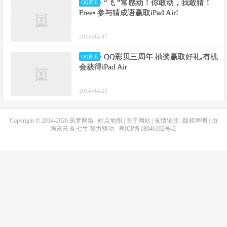
“飞 ”常感动！你敢动，我敢猜！
QQ资讯
Free• 参与猜成语赢取iPad Air!
2014-05-07
QQ彩贝三周年 抽奖赢取好礼,有机
QQ资讯
会获得iPad Air
2014-04-23
Copyright © 2014-2026
筑梦网络
|
站点地图
|
关于网站
|
友情链接
|
版权声明
| 由
腾讯云
&
七牛
强力驱动
粤ICP备18046192号-2