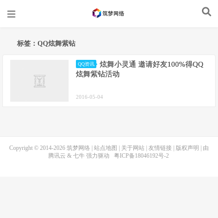
标签：QQ炫舞紫钻
炫舞小灵通 邀请好友100%得QQ
QQ资讯
炫舞紫钻活动
2016-05-04
Copyright © 2014-2026
筑梦网络
|
站点地图
|
关于网站
|
友情链接
|
版权声明
| 由
腾讯云
&
七牛
强力驱动
粤ICP备18046192号-2