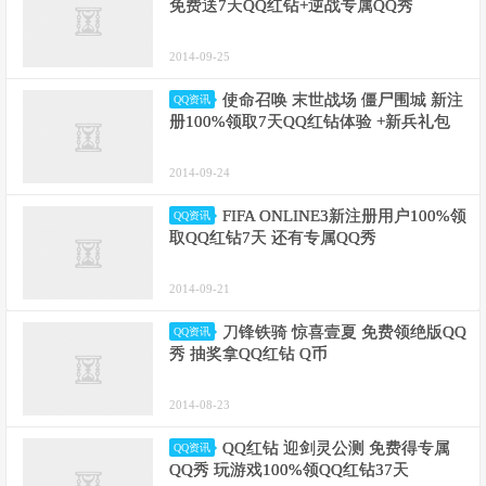
免费送7天QQ红钻+逆战专属QQ秀
2014-09-25
使命召唤 末世战场 僵尸围城 新注
QQ资讯
册100%领取7天QQ红钻体验 +新兵礼包
2014-09-24
FIFA ONLINE3新注册用户100%领
QQ资讯
取QQ红钻7天 还有专属QQ秀
2014-09-21
刀锋铁骑 惊喜壹夏 免费领绝版QQ
QQ资讯
秀 抽奖拿QQ红钻 Q币
2014-08-23
QQ红钻 迎剑灵公测 免费得专属
QQ资讯
QQ秀 玩游戏100%领QQ红钻37天