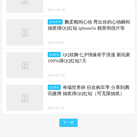
2014-08-10
飘柔顺间心动 秀出你的心动瞬间
活动资讯
抽奖得QQ红钻 iphone5s 精美明信片等
2014-08-07
QQ炫舞七夕情缘牵手浪漫 新玩家
QQ资讯
100%得QQ红钻7天
2014-07-22
奇瑞世界杯 狂欢购车季 分享到腾
QQ资讯
讯微博 抽奖得QQ红钻（可无限抽奖）
2014-07-21
下一页