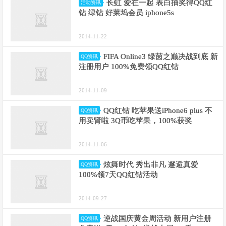
长虹 爱在一起 表白抽奖得QQ红
活动资讯
钻 绿钻 好莱坞会员 iphone5s
2014-11-22
FIFA Online3 绿茵之巅决战到底 新
QQ资讯
注册用户 100%免费领QQ红钻
2014-11-09
QQ红钻 吃苹果送iPhone6 plus 不
QQ资讯
用卖肾啦 3Q币吃苹果，100%获奖
2014-11-06
炫舞时代 秀出非凡 邂逅真爱
QQ资讯
100%领7天QQ红钻活动
2014-09-27
逆战国庆黄金周活动 新用户注册
QQ资讯