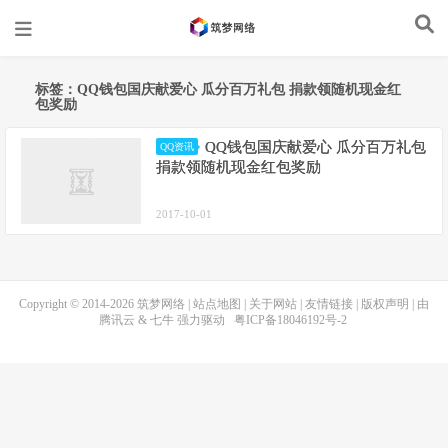
标签：QQ钱包国庆献爱心 瓜分百万礼包 捐款领随机现金红
包奖励
QQ钱包国庆献爱心 瓜分百万礼包
QQ资讯
捐款领随机现金红包奖励
2017-10-01
Copyright © 2014-2026
筑梦网络
|
站点地图
|
关于网站
|
友情链接
|
版权声明
| 由
腾讯云
&
七牛
强力驱动
粤ICP备18046192号-2