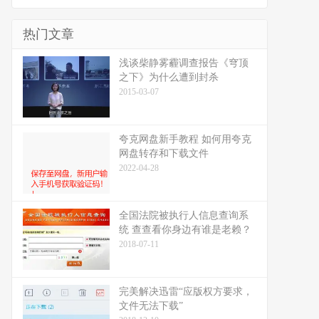
热门文章
浅谈柴静雾霾调查报告《穹顶
之下》为什么遭到封杀
2015-03-07
夸克网盘新手教程 如何用夸克
网盘转存和下载文件
2022-04-28
全国法院被执行人信息查询系
统 查查看你身边有谁是老赖？
2018-07-11
完美解决迅雷“应版权方要求，
文件无法下载”