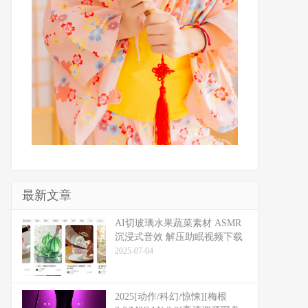
最新文章
​​AI切玻璃水果蔬菜素材 ASMR
沉浸式音效 解压助眠视频下载
2025-07-04
2025[动作/科幻/惊悚][梅根