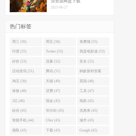
清资源网盘下载
2025-06-27
热门标签
周三 (56)
周五 (56)
免费领 (55)
印度 (55)
Twitter (53)
我是电影迷 (53)
好价 (53)
流量 (52)
安全 (52)
活动资讯 (51)
腾讯 (51)
蚂蚁新村答案
(51)
淘宝 (50)
天猫 (49)
英国 (48)
体验 (48)
话费 (47)
工具 (47)
2亿 (46)
现金 (45)
电影 (45)
硅谷 (45)
华尔街 (45)
优惠券 (45)
智能手机 (44)
Uber (43)
城市 (43)
领取 (43)
下载 (43)
Google (42)