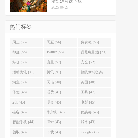
清资源网盘下载
2025-06-27
热门标签
周三 (56)
周五 (56)
免费领 (55)
印度 (55)
Twitter (53)
我是电影迷 (53)
好价 (53)
流量 (52)
安全 (52)
活动资讯 (51)
腾讯 (51)
蚂蚁新村答案
(51)
淘宝 (50)
天猫 (49)
英国 (48)
体验 (48)
话费 (47)
工具 (47)
2亿 (46)
现金 (45)
电影 (45)
硅谷 (45)
华尔街 (45)
优惠券 (45)
智能手机 (44)
Uber (43)
城市 (43)
领取 (43)
下载 (43)
Google (42)