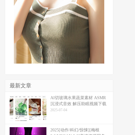
最新文章
​​AI切玻璃水果蔬菜素材 ASMR
沉浸式音效 解压助眠视频下载
2025-07-04
2025[动作/科幻/惊悚][梅根