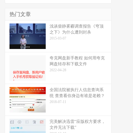
热门文章
浅谈柴静雾霾调查报告《穹顶
之下》为什么遭到封杀
2015-03-07
夸克网盘新手教程 如何用夸克
网盘转存和下载文件
2022-04-28
全国法院被执行人信息查询系
统 查查看你身边有谁是老赖？
2018-07-11
完美解决迅雷“应版权方要求，
文件无法下载”