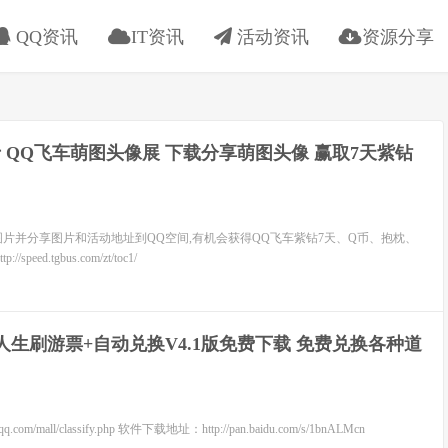
QQ资讯
IT资讯
活动资讯
资源分享
 QQ飞车萌图头像展 下载分享萌图头像 赢取7天紫钻
图片并分享图片和活动地址到QQ空间,有机会获得QQ飞车紫钻7天、Q币、抱枕、
peed.tgbus.com/zt/toc1/
人生刷游票+自动兑换V4.1版免费下载 免费兑换各种道
.com/mall/classify.php 软件下载地址：http://pan.baidu.com/s/1bnALMcn