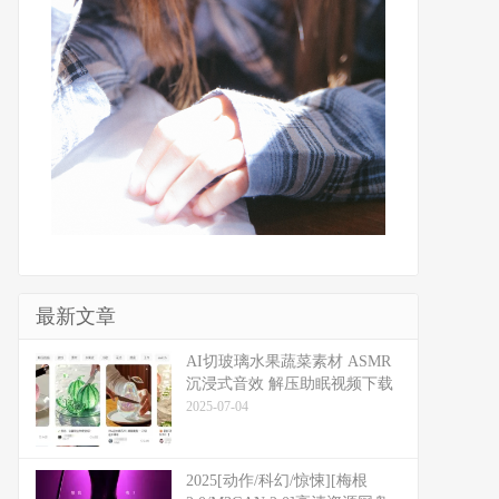
最新文章
​​AI切玻璃水果蔬菜素材 ASMR
沉浸式音效 解压助眠视频下载
2025-07-04
2025[动作/科幻/惊悚][梅根