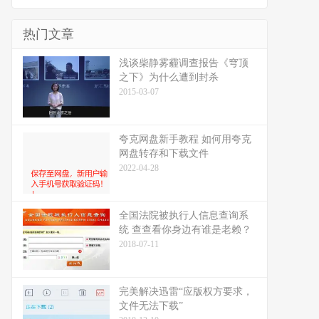
热门文章
浅谈柴静雾霾调查报告《穹顶
之下》为什么遭到封杀
2015-03-07
夸克网盘新手教程 如何用夸克
网盘转存和下载文件
2022-04-28
全国法院被执行人信息查询系
统 查查看你身边有谁是老赖？
2018-07-11
完美解决迅雷“应版权方要求，
文件无法下载”