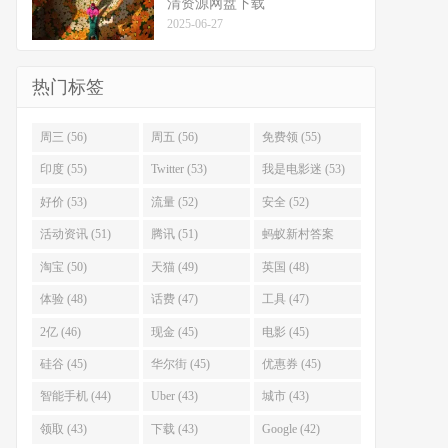
清资源网盘下载
2025-06-27
热门标签
周三 (56)
周五 (56)
免费领 (55)
印度 (55)
Twitter (53)
我是电影迷 (53)
好价 (53)
流量 (52)
安全 (52)
活动资讯 (51)
腾讯 (51)
蚂蚁新村答案
(51)
淘宝 (50)
天猫 (49)
英国 (48)
体验 (48)
话费 (47)
工具 (47)
2亿 (46)
现金 (45)
电影 (45)
硅谷 (45)
华尔街 (45)
优惠券 (45)
智能手机 (44)
Uber (43)
城市 (43)
领取 (43)
下载 (43)
Google (42)