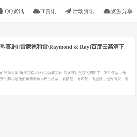
QQ资讯
IT资讯
活动资讯
资源分享
剧情/喜剧][雷蒙德和雷/Raymond & Ray]百度云高清下
弟雷蒙德(麦克格雷格)和雷(霍克)生活在可怕父亲的阴影下，不知何故，他
亲的葬礼是他们重新塑造自己的机会。有愤怒，有痛苦，有愚蠢，也许有爱，当