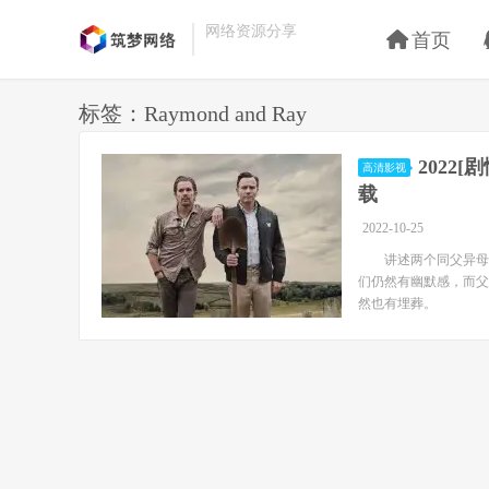
网络资源分享
首页
标签：Raymond and Ray
2022[
高清影视
载
2022-10-25
讲述两个同父异母的兄
们仍然有幽默感，而父
然也有埋葬。