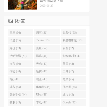
清资源网盘下载
2025-06-27
热门标签
周三 (56)
周五 (56)
免费领 (55)
印度 (55)
Twitter (53)
我是电影迷 (53)
好价 (53)
流量 (52)
安全 (52)
活动资讯 (51)
腾讯 (51)
蚂蚁新村答案
(51)
淘宝 (50)
天猫 (49)
英国 (48)
体验 (48)
话费 (47)
工具 (47)
2亿 (46)
现金 (45)
电影 (45)
硅谷 (45)
华尔街 (45)
优惠券 (45)
智能手机 (44)
Uber (43)
城市 (43)
领取 (43)
下载 (43)
Google (42)