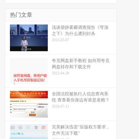
热门文章
浅谈柴静雾霾调查报告《穹顶
之下》为什么遭到封杀
2015-03-07
夸克网盘新手教程 如何用夸克
网盘转存和下载文件
2022-04-28
全国法院被执行人信息查询系
统 查查看你身边有谁是老赖？
2018-07-11
完美解决迅雷“应版权方要求，
文件无法下载”