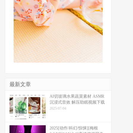
最新文章
​​AI切玻璃水果蔬菜素材 ASMR
沉浸式音效 解压助眠视频下载
2025-07-04
2025[动作/科幻/惊悚][梅根