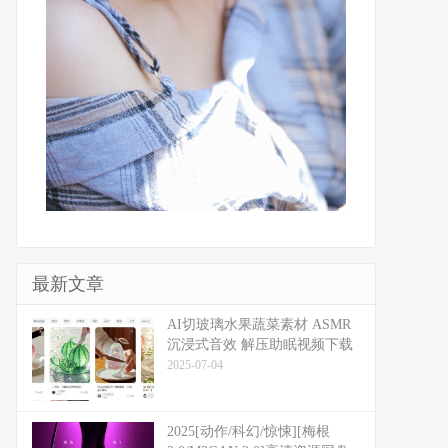
最新文章
​​AI切玻璃水果蔬菜素材 ASMR
沉浸式音效 解压助眠视频下载
2025-07-04
2025[动作/科幻/惊悚][梅根