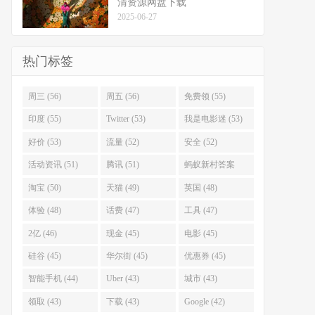
清资源网盘下载
2025-06-27
热门标签
周三 (56)
周五 (56)
免费领 (55)
印度 (55)
Twitter (53)
我是电影迷 (53)
好价 (53)
流量 (52)
安全 (52)
活动资讯 (51)
腾讯 (51)
蚂蚁新村答案
(51)
淘宝 (50)
天猫 (49)
英国 (48)
体验 (48)
话费 (47)
工具 (47)
2亿 (46)
现金 (45)
电影 (45)
硅谷 (45)
华尔街 (45)
优惠券 (45)
智能手机 (44)
Uber (43)
城市 (43)
领取 (43)
下载 (43)
Google (42)