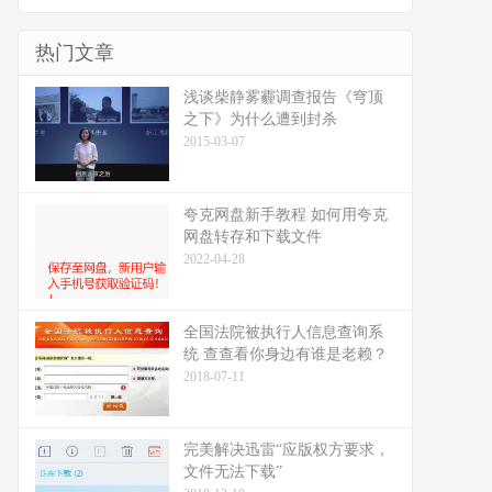
热门文章
浅谈柴静雾霾调查报告《穹顶
之下》为什么遭到封杀
2015-03-07
夸克网盘新手教程 如何用夸克
网盘转存和下载文件
2022-04-28
全国法院被执行人信息查询系
统 查查看你身边有谁是老赖？
2018-07-11
完美解决迅雷“应版权方要求，
文件无法下载”