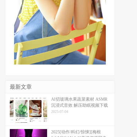
最新文章
​​AI切玻璃水果蔬菜素材 ASMR
沉浸式音效 解压助眠视频下载
2025-07-04
2025[动作/科幻/惊悚][梅根