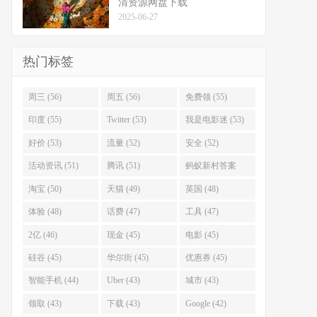
清资源网盘下载
2025-06-27
热门标签
周三 (56)
周五 (56)
免费领 (55)
印度 (55)
Twitter (53)
我是电影迷 (53)
好价 (53)
流量 (52)
安全 (52)
活动资讯 (51)
腾讯 (51)
蚂蚁新村答案
(51)
淘宝 (50)
天猫 (49)
英国 (48)
体验 (48)
话费 (47)
工具 (47)
2亿 (46)
现金 (45)
电影 (45)
硅谷 (45)
华尔街 (45)
优惠券 (45)
智能手机 (44)
Uber (43)
城市 (43)
领取 (43)
下载 (43)
Google (42)