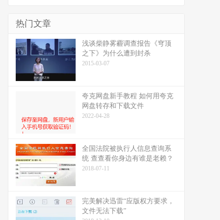
热门文章
浅谈柴静雾霾调查报告《穹顶
之下》为什么遭到封杀
2015-03-07
夸克网盘新手教程 如何用夸克
网盘转存和下载文件
2022-04-28
全国法院被执行人信息查询系
统 查查看你身边有谁是老赖？
2018-07-11
完美解决迅雷“应版权方要求，
文件无法下载”