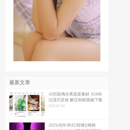
最新文章
​​AI切玻璃水果蔬菜素材 ASMR
沉浸式音效 解压助眠视频下载
2025-07-04
2025[动作/科幻/惊悚][梅根