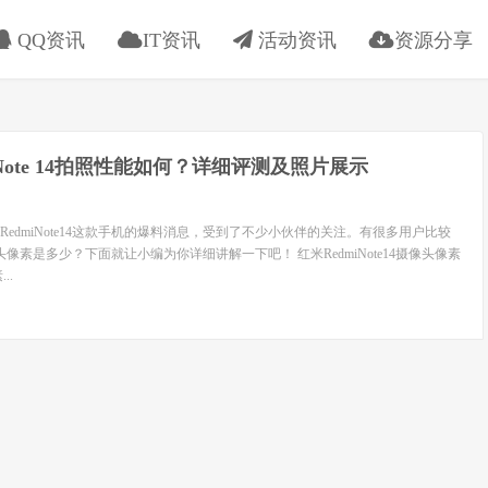
QQ资讯
IT资讯
活动资讯
资源分享
i Note 14拍照性能如何？详细评测及照片展示
edmiNote14这款手机的爆料消息，受到了不少小伙伴的关注。有很多用户比较
4摄像头像素是多少？下面就让小编为你详细讲解一下吧！ 红米RedmiNote14摄像头像素
..