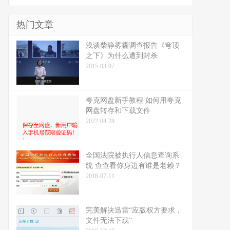
热门文章
浅谈柴静雾霾调查报告《穹顶
之下》为什么遭到封杀
2015-03-07
夸克网盘新手教程 如何用夸克
网盘转存和下载文件
2022-04-28
全国法院被执行人信息查询系
统 查查看你身边有谁是老赖？
2018-07-11
完美解决迅雷“应版权方要求，
文件无法下载”