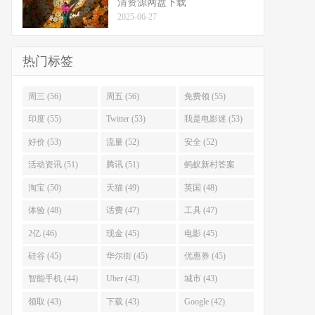
清资源网盘下载
2025-06-27
热门标签
周三 (56)
周五 (56)
免费领 (55)
印度 (55)
Twitter (53)
我是电影迷 (53)
好价 (53)
流量 (52)
安全 (52)
活动资讯 (51)
腾讯 (51)
蚂蚁新村答案
(51)
淘宝 (50)
天猫 (49)
英国 (48)
体验 (48)
话费 (47)
工具 (47)
2亿 (46)
现金 (45)
电影 (45)
硅谷 (45)
华尔街 (45)
优惠券 (45)
智能手机 (44)
Uber (43)
城市 (43)
领取 (43)
下载 (43)
Google (42)