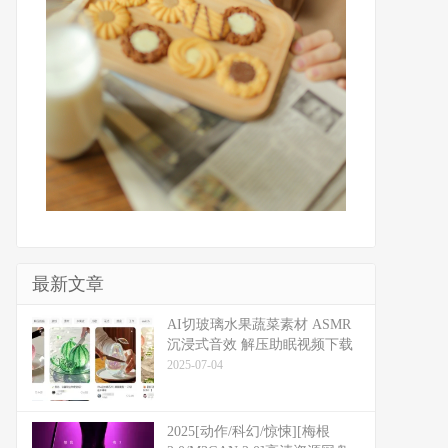
最新文章
​​AI切玻璃水果蔬菜素材 ASMR
沉浸式音效 解压助眠视频下载
2025-07-04
2025[动作/科幻/惊悚][梅根