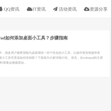
QQ资讯
IT资讯
活动资讯
资源分享
i Pad如何添加桌面小工具？步骤指南
d的过程中，很多用户都希望能为桌面增添一些个性化的小工具，让操作更加便捷和有
d桌面小工具究竟该如何添加呢？下面就为大家详细介绍。 首先，在redmipad的主屏
屏幕会微微震动...