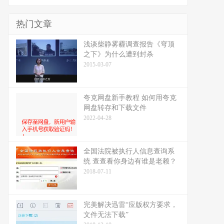
热门文章
浅谈柴静雾霾调查报告《穹顶
之下》为什么遭到封杀
2015-03-07
夸克网盘新手教程 如何用夸克
网盘转存和下载文件
2022-04-28
全国法院被执行人信息查询系
统 查查看你身边有谁是老赖？
2018-07-11
完美解决迅雷“应版权方要求，
文件无法下载”