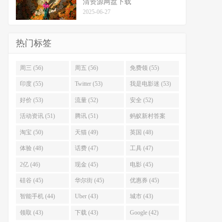
清资源网盘下载
2025-06-27
热门标签
周三 (56)
周五 (56)
免费领 (55)
印度 (55)
Twitter (53)
我是电影迷 (53)
好价 (53)
流量 (52)
安全 (52)
活动资讯 (51)
腾讯 (51)
蚂蚁新村答案
(51)
淘宝 (50)
天猫 (49)
英国 (48)
体验 (48)
话费 (47)
工具 (47)
2亿 (46)
现金 (45)
电影 (45)
硅谷 (45)
华尔街 (45)
优惠券 (45)
智能手机 (44)
Uber (43)
城市 (43)
领取 (43)
下载 (43)
Google (42)